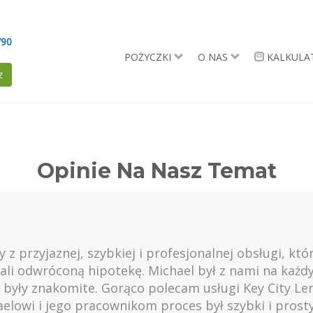
790
POŻYCZKI
O NAS
KALKULA
z
Opinie Na Nasz Temat
 przyjaznej, szybkiej i profesjonalnej obsługi, któ
wali odwróconą hipotekę. Michael był z nami na każd
były znakomite. Gorąco polecam usługi Key City Lend
aelowi i jego pracownikom proces był szybki i prost