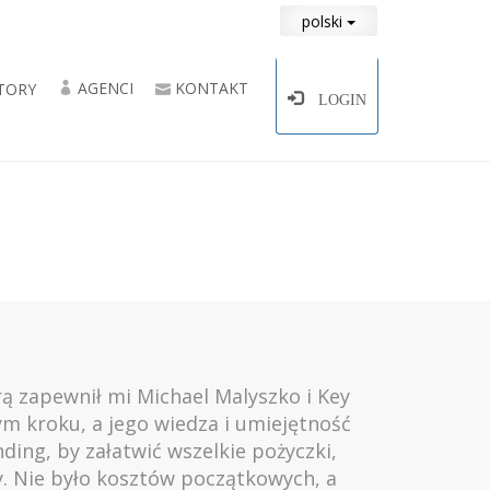
polski
AGENCI
KONTAKT
TORY
LOGIN
rą zapewnił mi Michael Malyszko i Key
ym kroku, a jego wiedza i umiejętność
ing, by załatwić wszelkie pożyczki,
y. Nie było kosztów początkowych, a