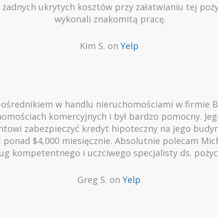
ło żadnych ukrytych kosztów przy załatwianiu tej po
wykonali znakomitą pracę.
Kim S. on
Yelp
pośrednikiem w handlu nieruchomościami w firmie 
homościach komercyjnych i był bardzo pomocny. Je
towi zabezpieczyć kredyt hipoteczny na jego budy
ć ponad $4,000 miesięcznie. Absolutnie polecam Mic
ug kompetentnego i uczciwego specjalisty ds. pożyc
Greg S. on
Yelp