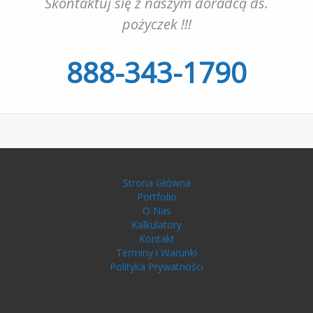
Skontaktuj się z naszym doradcą ds.
pożyczek !!!
888-343-1790
Strona Główna
Portfolio
O Nas
Kalkulatory
Kontakt
Terminy i Warunki
Polityka Prywatności