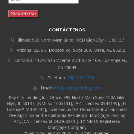
CONTÁCTENOS
Illinois: 999 North Main Suite 106D Glen Ellyn, IL 60137
Arizona: 2266 S. Dobson Rd, Suite 200, Mesa, AZ 85202
California: 11740 San Vicente Blvd. Suite 109, Los Angeles,
CA 90049
Teléfono:
888-343-1790
Email:
info@keycitylending.com
Key City Lending Inc. Office: 999 North Main Suite 100A Glen
Ellyn, IL 60137, [NMLS# 1603131], [AZ License# 0941149], [FL
License# MBR2234], Licensed by the Department of Business
Oversight under the California Residential Mortgage Lending
Act, [CA License# 60DBO68283 ], TX NMLS Registered
Mortgage Company
© Key City Lending 2026 - All rights reserved.