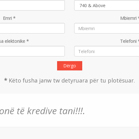
Emri *
Mbiemri 
a elektonike *
Telefoni 
Dërgo
*
Këto fusha janw tw detyruara për tu plotësuar.
në të kredive tani!!!.