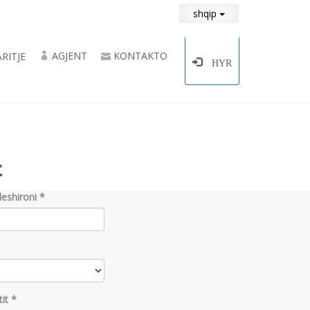
shqip
AGJENT
KONTAKTO
RITJE
HYR
t
eshironi *
tit *