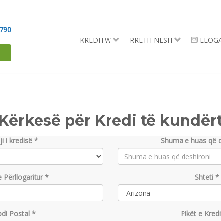
1790
KREDITW
RRETH NESH
LLOGA
Kërkesë për Kredi të kundër
ji i kredisë *
Shuma e huas që d
e Përllogaritur *
Shteti *
di Postal *
Pikët e Kredi